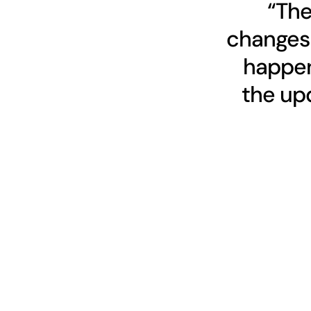
“The
changes 
happen
the upd