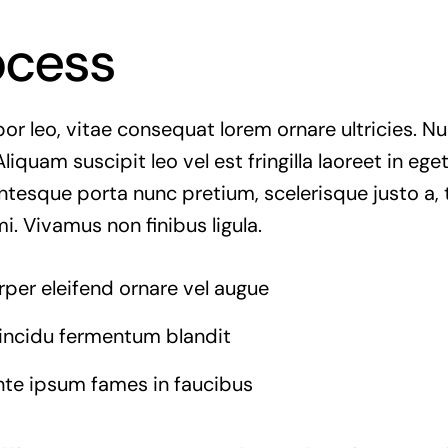
ocess
r leo, vitae consequat lorem ornare ultricies. Null
Aliquam suscipit leo vel est fringilla laoreet in ege
entesque porta nunc pretium, scelerisque justo a, t
. Vivamus non finibus ligula.
rper eleifend ornare vel augue
tincidu fermentum blandit
nte ipsum fames in faucibus