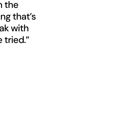
h the
ng that’s
ak with
 tried.”