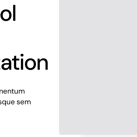
ol
ation
ementum
tesque sem